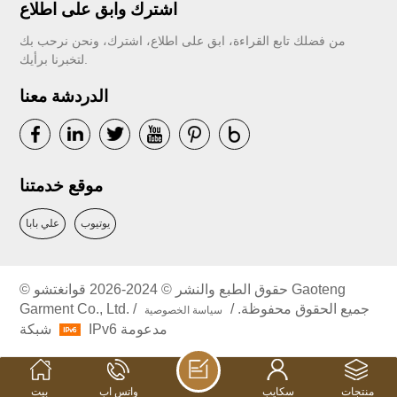
اشترك وابق على اطلاع
من فضلك تابع القراءة، ابق على اطلاع، اشترك، ونحن نرحب بك
لتخبرنا برأيك.
الدردشة معنا
موقع خدمتنا
يوتيوب
علي بابا
© حقوق الطبع والنشر © 2024-2026 قوانغتشو Gaoteng
Garment Co., Ltd. جميع الحقوق محفوظة. /
/
سياسة الخصوصية
شبكة IPv6 مدعومة
منتجات
سكايب
واتس اب
بيت