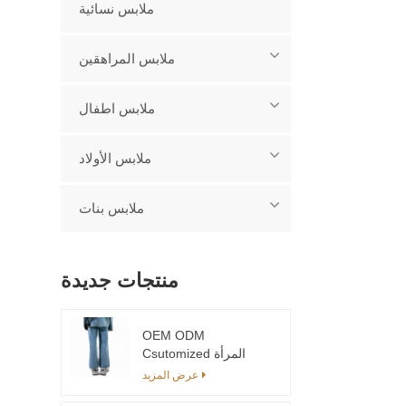
ملابس نسائية
ملابس المراهقين
ملابس اطفال
ملابس الأولاد
ملابس بنات
منتجات جديدة
OEM ODM
Csutomized المرأة
موضة سراويل تقليدية
عرض المزيد
جينز قابل للتخصيص