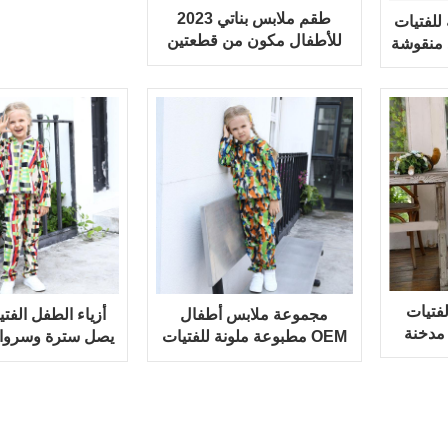
مخصص
2023 طقم ملابس بناتي
للفتيات
للأطفال مكون من قطعتين
د منقوشة
من السراويل النحيفة
المتطابقة
فتيات
مجموعة ملابس أطفال
أزياء الطفل الف
 مدخنة
مطبوعة ملونة للفتيات OEM
يصل سترة وسروا
تيات
مكونة من قطعتين
الملابس