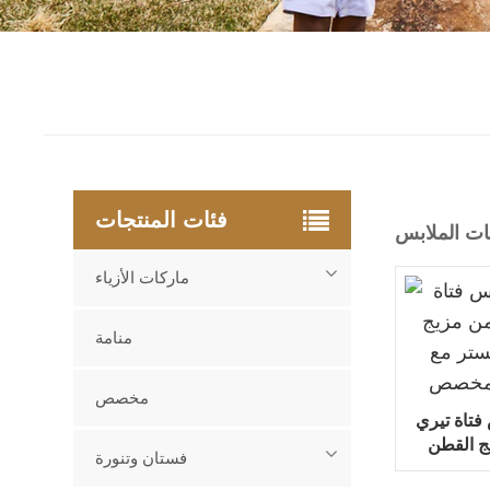
فئات المنتجات
ت الملابس
ماركات الأزياء
منامة
مخصص
تاة تيري
ج القطن
فستان وتنورة
باعة شعار