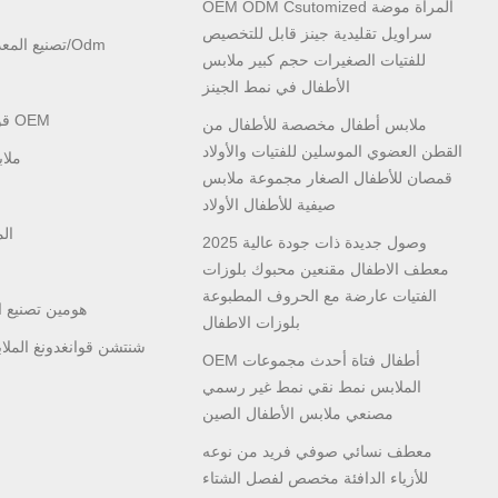
OEM ODM Csutomized المرأة موضة
سراويل تقليدية جينز قابل للتخصيص
تصنيع المعدات الأصلية فستان الصيف/odm
للفتيات الصغيرات حجم كبير ملابس
الأطفال في نمط الجينز
قوانغتشو قوانغدونغ الملابس OEM
ملابس أطفال مخصصة للأطفال من
القطن العضوي الموسلين للفتيات والأولاد
ملا
قمصان للأطفال الصغار مجموعة ملابس
صيفية للأطفال الأولاد
ال
2025 وصول جديدة ذات جودة عالية
معطف الاطفال مقنعين محبوك بلوزات
الفتيات عارضة مع الحروف المطبوعة
هومين تصنيع 
بلوزات الاطفال
شنتشن قوانغدونغ الملا
OEM أطفال فتاة أحدث مجموعات
الملابس نمط نقي نمط غير رسمي
مصنعي ملابس الأطفال الصين
معطف نسائي صوفي فريد من نوعه
للأزياء الدافئة مخصص لفصل الشتاء